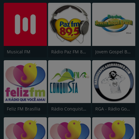
Musical FM
Rádio Paz FM 89.5
Jovem Gospel Brasil
Feliz FM Brasília
Rádio Conquista FM Rio 98.5
RGA - Rádio Gospel Adoradores