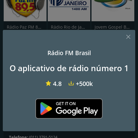
Rádio Paz FM 89.5
Rádio Rio de Janeiro 1400 AM
Jovem Gospel Brasil
RGA - Rádio Gospel
Rádio FM Brasil
Adoradores
O aplicativo de rádio número 1
Frequências FM
4.8
+500k
Salvador
: Online
Contatos
Website:
http://radiogospeladoradores.com/
Endereço:
R. Nova Brasília, 915 - Jardim Dona Sinha, São Paulo -
SP, 03924-040
Telefone:
(011) 3791-5124