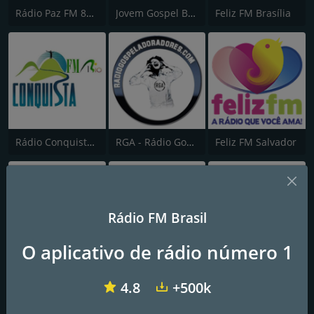
Rádio Paz FM 89.5
Jovem Gospel Brasil
Feliz FM Brasília
Rádio Conquista FM Rio 98.5
RGA - Rádio Gospel Adoradores
Feliz FM Salvador
Rádio FM Brasil
O aplicativo de rádio número 1
Feliz FM Curitiba
Feliz FM João Pessoa
106 FM Gospel
4.8
+500k