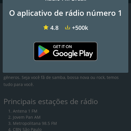
O aplicativo de rádio número 1
Rádio FM Brasil
4.8
+500k
Descubra o melhor do rádio brasileiro com nossa aplicação
online gratuita, que lhe dá acesso fácil a mais de 3000
estações de rádio FM/AM com transmissões ao vivo de notícias,
esportes e música. Com nosso aplicativo, você pode se manter
atualizado com as últimas novidades no Brasil enquanto
desfruta de uma seleção diversificada de músicas de todos os
gêneros. Seja você fã de samba, bossa nova ou rock, temos
tudo para você.
Principais estações de rádio
Antena 1 FM
Jovem Pan AM
Metropolitana 98.5 FM
CBN São Paulo