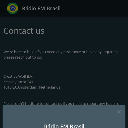
Rádio FM Brasil
Contact us
We're here to help! If you need any assistance or have any inquiries,
please reach out to us:
Creative Wolf B.V.
Keizersgracht 241
1016 EA Amsterdam, Netherlands
Please don't hesitate to
contact us
if you need to report any issues or
would like to request the addition of a radio station to our database.
Rádio FM Brasil