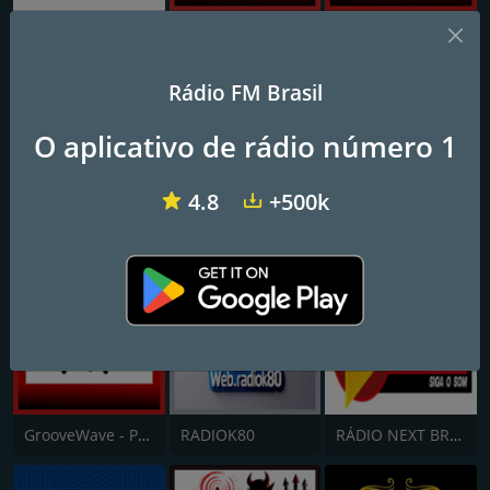
Kairós 94.1 FM
GrooveWave - Dance
GrooveWave - Jazz
Rádio FM Brasil
O aplicativo de rádio número 1
4.8
+500k
GrooveWave - Lounge
GrooveWave - Soul
Jovem Pan - São José do Rio Preto
GrooveWave - Pop
RADIOK80
RÁDIO NEXT BRASIL