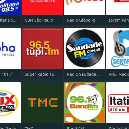
Metropolitana 98.5 FM
CBN São Paulo
Rádio Globo RJ
 101.7
Super Rádio Tupi FM
Rádio Saudade FM 100.7
ão Paulo
TMC
Band FM
Rádio Itat