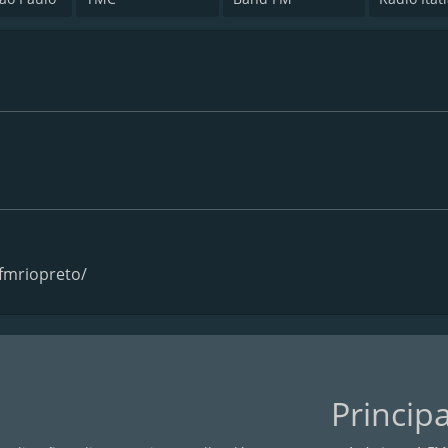
fmriopreto/
Princip