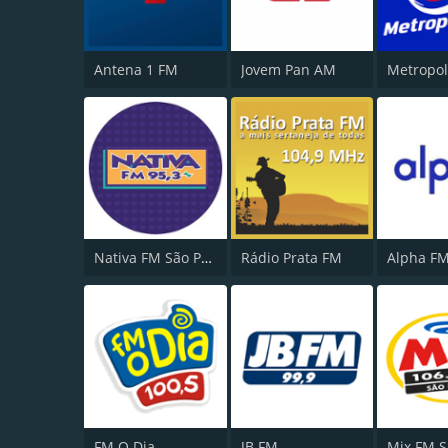
Antena 1 FM
Jovem Pan AM
Nativa FM São Paulo
Rádio Prata FM
Alpha FM
FM O Dia
JB FM
Mix FM S