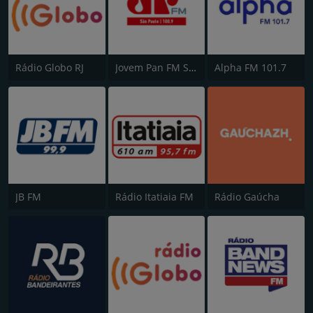
Rádio Globo RJ
Jovem Pan FM São Paulo
Alpha FM 101.7
JB FM
Rádio Itatiaia FM
Rádio Gaúcha