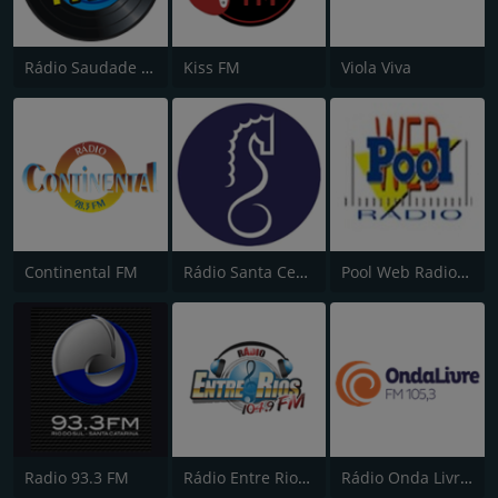
Rádio Saudade FM 100.7
Kiss FM
Viola Viva
Continental FM
Rádio Santa Cecília FM 107.7
Pool Web Radio "Energia no Ar"
Radio 93.3 FM
Rádio Entre Rios FM 104.9
Rádio Onda Livre FM 105.3