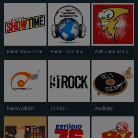
Radio Show Time
Radio Transmundial 60 70 80 e 90
Web Zone Rádio
RadioWebFM
91 Rock
Studioag1