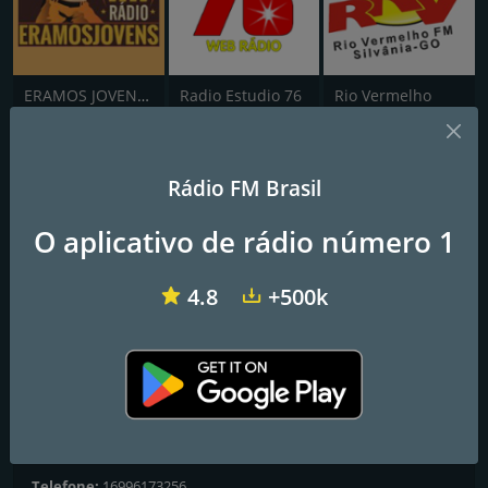
ERAMOS JOVENS WEB RADIO
Radio Estudio 76
Rio Vermelho
Sancarock
Rádio FM Brasil
Aqui toca de tudo, tudo que é rock
O aplicativo de rádio número 1
Web Rádio voltada para o Rock de verdade, além de um Blues
para relaxar.
4.8
+500k
Frequências FM
São Carlos
: Online
Contatos
Website:
https://sancarock.com/home
Telefone:
16996173256