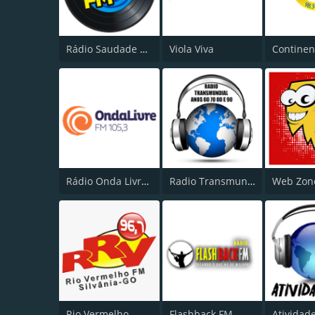
Rádio Saudade FM 100.7
Viola Viva
Continen
Rádio Onda Livre FM 105.3
Radio Transmundial 60 70 80 e 90
Web Zon
Rio Vermelho
Flashback FM
Atividad