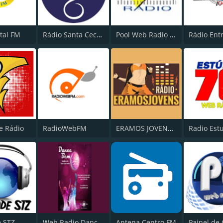
tal FM
Rádio Santa Cecília FM 107.7
Pool Web Radio "Energia no Ar"
e Rádio
RadioWebFM
ERAMOS JOVENS WEB RADIO
Radio Est
e STZ
Web Radio Dance Bem
Antena Centro FM