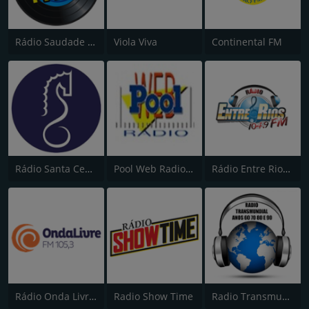
Rádio Saudade FM 100.7
Viola Viva
Continental FM
Rádio Santa Cecília FM 107.7
Pool Web Radio "Energia no Ar"
Rádio Entre Rios FM 104.9
Rádio Onda Livre FM 105.3
Radio Show Time
Radio Transmundial 60 70 80 e 90