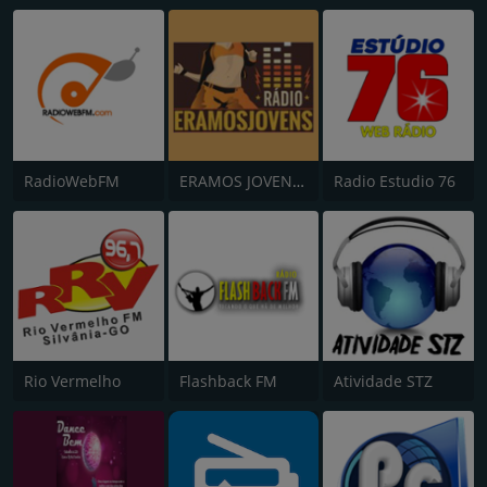
RadioWebFM
ERAMOS JOVENS WEB RADIO
Radio Estudio 76
Rio Vermelho
Flashback FM
Atividade STZ