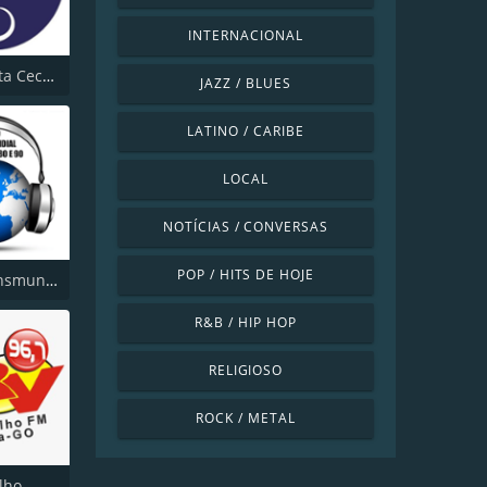
INTERNACIONAL
Rádio Santa Cecília FM 107.7
JAZZ / BLUES
LATINO / CARIBE
LOCAL
NOTÍCIAS / CONVERSAS
POP / HITS DE HOJE
Radio Transmundial 60 70 80 e 90
R&B / HIP HOP
RELIGIOSO
ROCK / METAL
lho