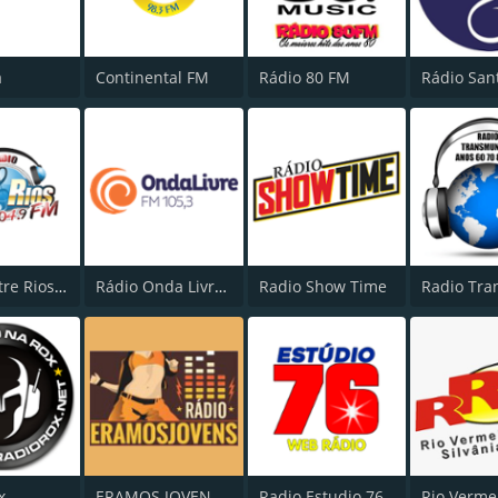
a
Continental FM
Rádio 80 FM
Rádio Entre Rios FM 104.9
Rádio Onda Livre FM 105.3
Radio Show Time
x
ERAMOS JOVENS WEB RADIO
Radio Estudio 76
Rio Verme