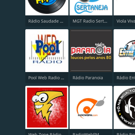
Rádio Saudade FM 100.7
MGT Radio Sertaneja
Viola Viv
Pool Web Radio "Energia no Ar"
Rádio Paranoia
Web Zone Rádio
RadioWebFM
Rádio Ro