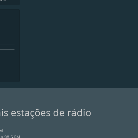
ais estações de rádio
AM
na 98.5 FM