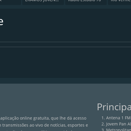
e
Princip
Antena 1 FM
aplicação online gratuita, que lhe dá acesso
Jovem Pan 
 transmissões ao vivo de notícias, esportes e
Metropolita