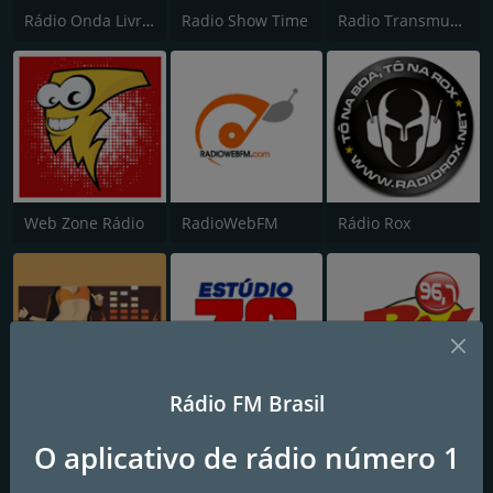
Rádio Onda Livre FM 105.3
Radio Show Time
Radio Transmundial 60 70 80 e 90
Web Zone Rádio
RadioWebFM
Rádio Rox
Rádio FM Brasil
ERAMOS JOVENS WEB RADIO
Radio Estudio 76
Rio Vermelho
O aplicativo de rádio número 1