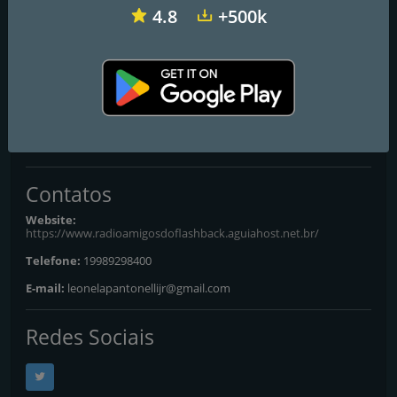
Rádio Amigos do Flashback
4.8
+500k
Só as antigas
O melhor do Flashback Nacional e Internacional
Frequências FM
Piracicaba
: Online
Contatos
Website:
https://www.radioamigosdoflashback.aguiahost.net.br/
Telefone:
19989298400
E-mail:
leonelapantonellijr@gmail.com
Redes Sociais