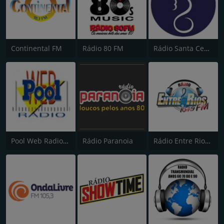
Continental FM
Rádio 80 FM
Rádio Santa Cecília FM 107.7
Pool Web Radio "Energia no Ar"
Rádio Paranoia
Rádio Entre Rios FM 104.9