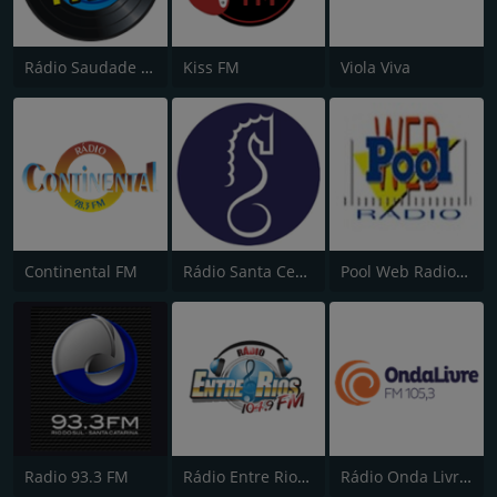
Rádio Saudade FM 100.7
Kiss FM
Viola Viva
Continental FM
Rádio Santa Cecília FM 107.7
Pool Web Radio "Energia no Ar"
Radio 93.3 FM
Rádio Entre Rios FM 104.9
Rádio Onda Livre FM 105.3