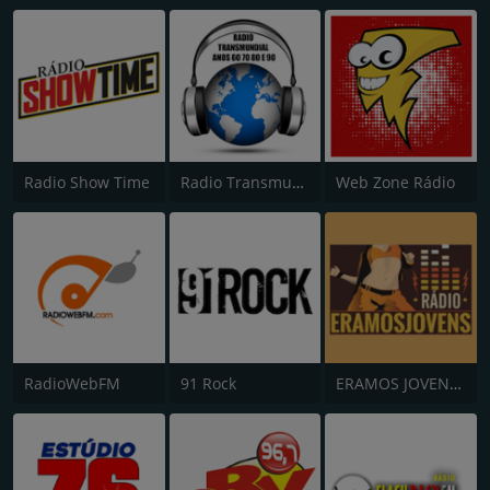
Radio Show Time
Radio Transmundial 60 70 80 e 90
Web Zone Rádio
RadioWebFM
91 Rock
ERAMOS JOVENS WEB RADIO