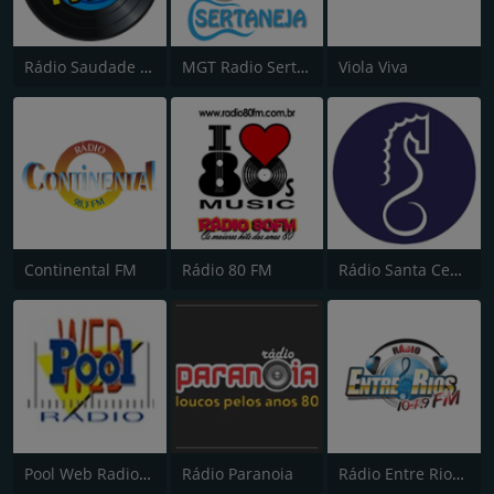
Rádio Saudade FM 100.7
MGT Radio Sertaneja
Viola Viva
Continental FM
Rádio 80 FM
Rádio Santa Cecília FM 107.7
Pool Web Radio "Energia no Ar"
Rádio Paranoia
Rádio Entre Rios FM 104.9