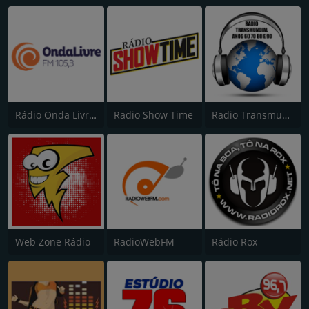
Rádio Onda Livre FM 105.3
Radio Show Time
Radio Transmundial 60 70 80 e 90
Web Zone Rádio
RadioWebFM
Rádio Rox