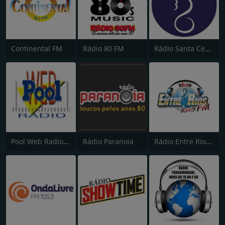
Continental FM
Rádio 80 FM
Rádio Santa Cecília FM 107.7
Pool Web Radio "Energia no Ar"
Rádio Paranoia
Rádio Entre Rios FM 104.9