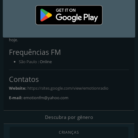
EMOTION
Sucessos de ontem e de hoje.
Rádio Emotion, as melhores musicas flashback e as musicas que
fizeram sucesso no game GTA Vice City!. Sucessos de ontem e de
hoje.
Frequências FM
São Paulo
: Online
Contatos
Website:
https://sites.google.com/view/emotionradio
E-mail:
emotionfm@yahoo.com
Descubra por gênero
CRIANÇAS