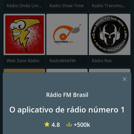
Rádio Onda Livre FM 105.3
Radio Show Time
Radio Transmundial 60 70 80 e 90
Web Zone Rádio
RadioWebFM
Rádio Rox
Rádio FM Brasil
O aplicativo de rádio número 1
ERAMOS JOVENS WEB RADIO
Radio Estudio 76
Rio Vermelho
4.8
+500k