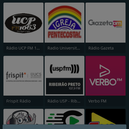
Rádio UCP FM 106.3
Radio Universitária Metropolitana 1350 AM
Rádio Gazeta
Frispit Rádio
Rádio USP - Ribeirão Preto
Verbo FM