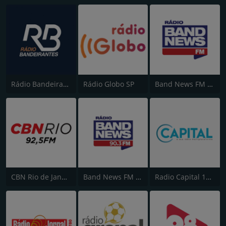
Rádio Bandeirantes
Rádio Globo SP
Band News FM - 96.9 SP
CBN Rio de Janeiro
Band News FM - RJ
Radio Capital 1040 AM