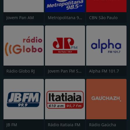
Jovem Pan AM
Metropolitana 98.5 FM
CBN São Paulo
Rádio Globo RJ
Jovem Pan FM São Paulo
Alpha FM 101.7
JB FM
Rádio Itatiaia FM
Rádio Gaúcha