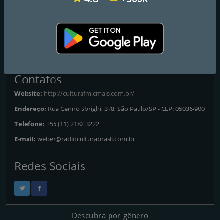
Gilberto Tinetti, Salomão Schvartzman, Walter Lourenção, Naomi
Munakata, Paulo Bomfim
Frequências FM
São Paulo
: 103.3 FM
Contatos
Website:
http://culturafm.cmais.com.br/
Endereço:
Rua Cenno Sbrighi, 378, São Paulo/SP - CEP: 05036-900
Telefone:
+55 (11) 2182 3222
E-mail:
weber@radioculturabrasil.com.br
Redes Sociais
Descubra por gênero