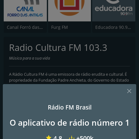
Canal Forró das Antigas
Furg FM
Educadora 90.9 FM
Radio Cultura FM 103.3
Música para a sua vida
A Rádio Cultura FM é uma emissora de rádio erudita e cultural. É
propriedade da Fundação Padre Anchieta, do Governo do Estado
de São Paulo. Sua programação é inteiramente musical, tocando
seleções de alta qualidade de música clássica e erudita. Suas
playlists são definidas e aprovadas por críticos especialistas para
garantir sempre uma qualidade de excelência. Além de playlists,
Rádio FM Brasil
transmite também concertos ao vivo e teatro de ópera.
O aplicativo de rádio número 1
Programas e Apresentadores
Cultura Jazz, Interlúdio, Programação Musical, Pianíssimo,
4.8
+500k
Desperte com os clássicos, Diário da manhã, Café musical,