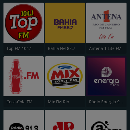
Top FM 104.1
Bahia FM 88.7
Antena 1 Lite FM
Coca-Cola FM
Mix FM Rio
Rádio Energia 97 FM