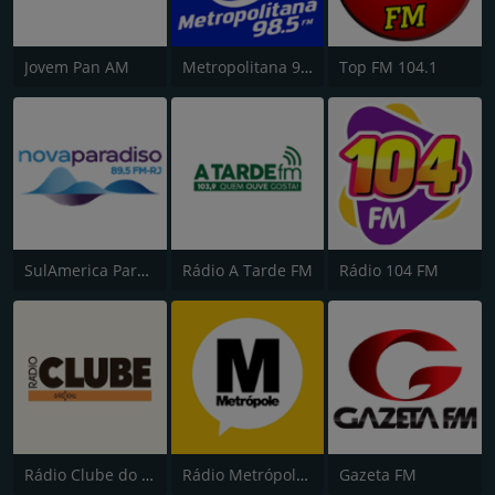
Jovem Pan AM
Metropolitana 98.5 FM
Top FM 104.1
SulAmerica Paradiso FM
Rádio A Tarde FM
Rádio 104 FM
Rádio Clube do Pará
Rádio Metrópole 101.3 FM
Gazeta FM