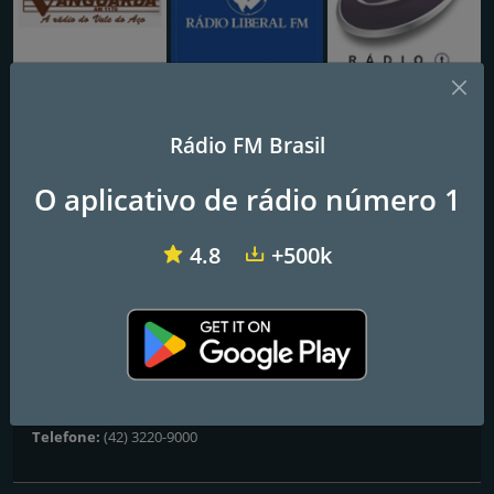
Vanguarda AM
Radio Liberal FM
Rádio T Curitiba
Rádio FM Brasil
Rádio T Ponta Grossa
O aplicativo de rádio número 1
Frequências FM
4.8
+500k
Ponta Grossa
: 99.9 FM
Contatos
Website:
https://radiot.fm/radios/ponta-grossa-pr/
Endereço:
Av. General Carlos Cavalcanti, 1368 - CEP 84025-000
Telefone:
(42) 3220-9000