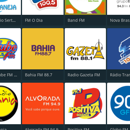
MGT Radio Sertaneja
FM O Dia
Band FM
Rádio Clube FM - Brasília 105.5
Bahia FM 88.7
Radio Gazeta FM
ania
Alvorada FM 94.9
Positiva FM
Globo FM