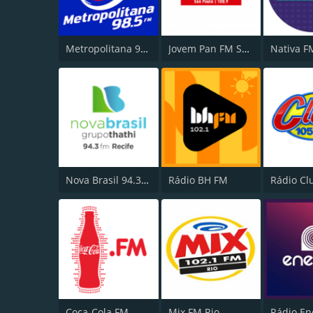
Metropolitana 98.5 FM
Jovem Pan FM São Paulo
Nova Brasil 94.3 FM
Rádio BH FM
Coca-Cola FM
Mix FM Rio