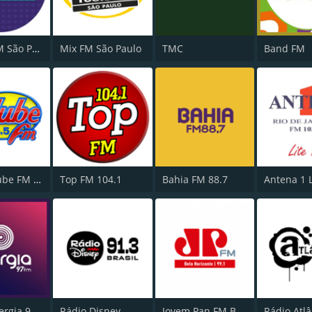
Nativa FM São Paulo
Mix FM São Paulo
TMC
Band FM
Rádio Clube FM - Brasília 105.5
Top FM 104.1
Bahia FM 88.7
Antena 1 
Rádio Energia 97 FM
Rádio Disney
Jovem Pan FM Belo Horizonte