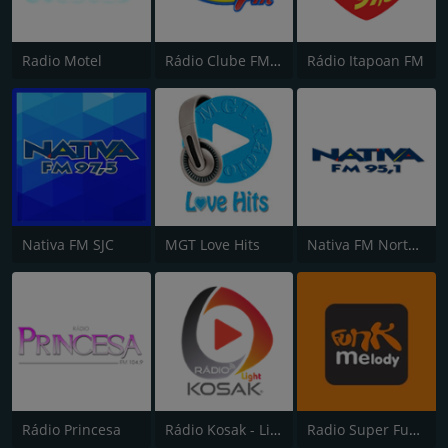
Radio Motel
Rádio Clube FM - Brasília 105.5
Rádio Itapoan FM
Nativa FM SJC
MGT Love Hits
Nativa FM Norte do Paraná
Rádio Princesa
Rádio Kosak - Light
Radio Super Funk Melody