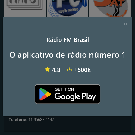
Rádio HITS
Painel de Controle Web Rádio
Rádiosat só forró
Rádio FM Brasil
RÁDIO NOSTALGIC MUSIC
O aplicativo de rádio número 1
Frequências FM
4.8
+500k
São Paulo
: Online
Contatos
Website:
http://www.nostalgicmusic.com.br
Endereço:
Rua Santa Isabel 700 Centro - São Paulo
Telefone:
11-95687-4147