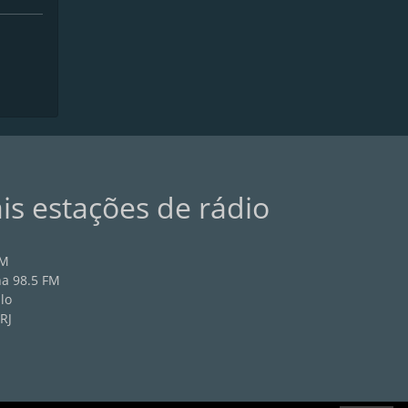
ais estações de rádio
AM
na 98.5 FM
lo
RJ