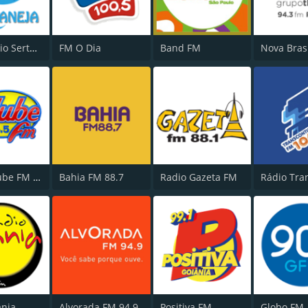
MGT Radio Sertaneja
FM O Dia
Band FM
Rádio Clube FM - Brasília 105.5
Bahia FM 88.7
Radio Gazeta FM
ania
Alvorada FM 94.9
Positiva FM
Globo FM