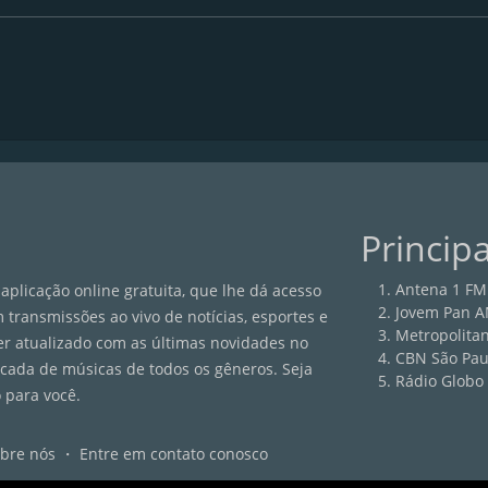
Princip
Antena 1 FM
aplicação online gratuita, que lhe dá acesso
Jovem Pan 
 transmissões ao vivo de notícias, esportes e
Metropolita
er atualizado com as últimas novidades no
CBN São Pau
icada de músicas de todos os gêneros. Seja
Rádio Globo 
 para você.
bre nós
・
Entre em contato conosco