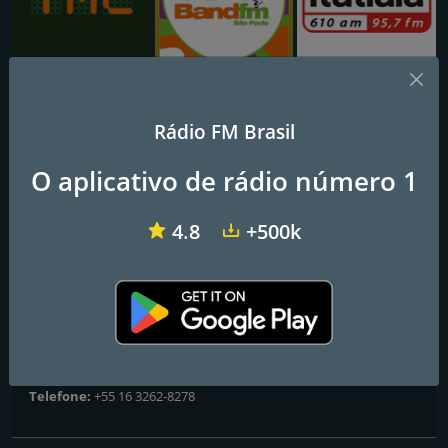
TMC
Band FM
Rádio Itatiaia FM
Rádio FM Brasil
Rádio FM 104
O aplicativo de rádio número 1
Frequências FM
4.8
+500k
Itápolis
: 104.9 FM
Contatos
Website:
http://www.fm104itapolis.com.br/
Endereço:
Av. Francisco Antonio de Abreu, 71., Itápolis, SP, Brazil
Telefone:
+55 16 3262-8278