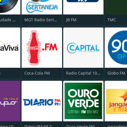
Rádio Saudade FM 100.7
MGT Radio Sertaneja
JB FM
TMC
a
Coca-Cola FM
Radio Capital 1040 AM
Globo FM
Rádio Tempo 103.9 FM
Diário FM 99.7
Ouro Verde FM Easy