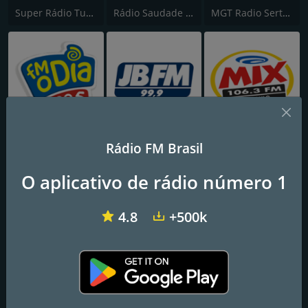
Super Rádio Tupi FM
Rádio Saudade FM 100.7
MGT Radio Sertaneja
FM O Dia
JB FM
Mix FM São Paulo
Rádio FM Brasil
O aplicativo de rádio número 1
4.8
+500k
TMC
Band FM
Rádio Itatiaia FM