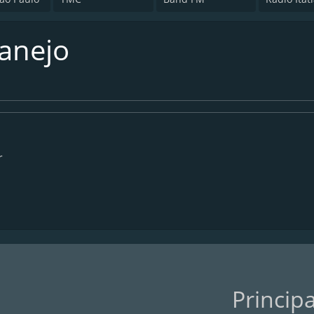
tanejo
r
Princip