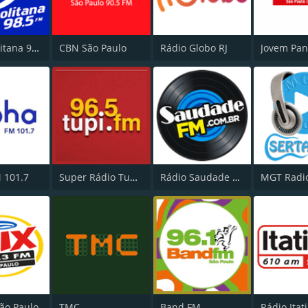
Metropolitana 98.5 FM
CBN São Paulo
Rádio Globo RJ
 101.7
Super Rádio Tupi FM
Rádio Saudade FM 100.7
ão Paulo
TMC
Band FM
Rádio Itat