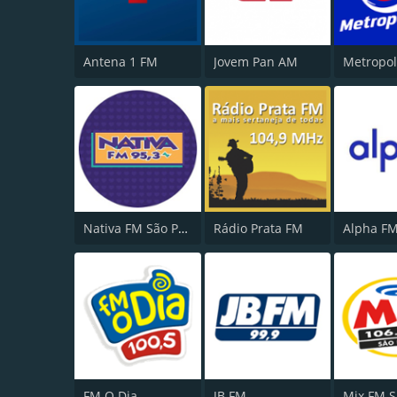
Antena 1 FM
Jovem Pan AM
Nativa FM São Paulo
Rádio Prata FM
Alpha FM
FM O Dia
JB FM
Mix FM S