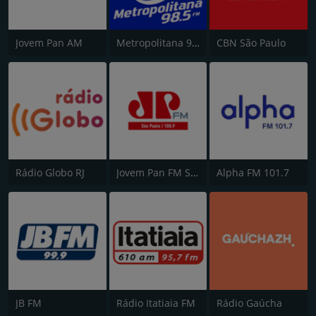
Jovem Pan AM
Metropolitana 98.5 FM
CBN São Paulo
Rádio Globo RJ
Jovem Pan FM São Paulo
Alpha FM 101.7
JB FM
Rádio Itatiaia FM
Rádio Gaúcha