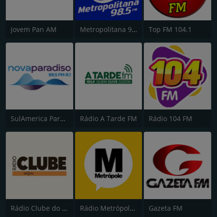
Jovem Pan AM
Metropolitana 98.5 FM
Top FM 104.1
SulAmerica Paradiso FM
Rádio A Tarde FM
Rádio 104 FM
Rádio Clube do Pará
Rádio Metrópole 101.3 FM
Gazeta FM