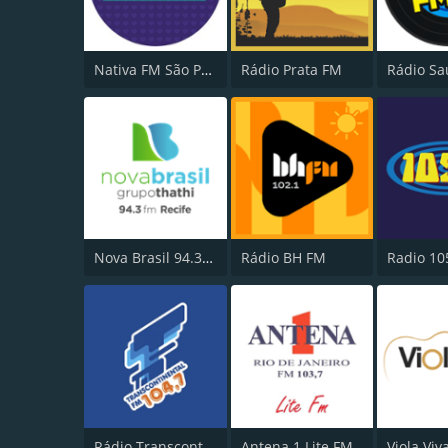
Nativa FM São Paulo
Rádio Prata FM
Nova Brasil 94.3 FM
Rádio BH FM
Radio 10
Rádio Transcontinental FM
Antena 1 Lite FM
Viola Viv