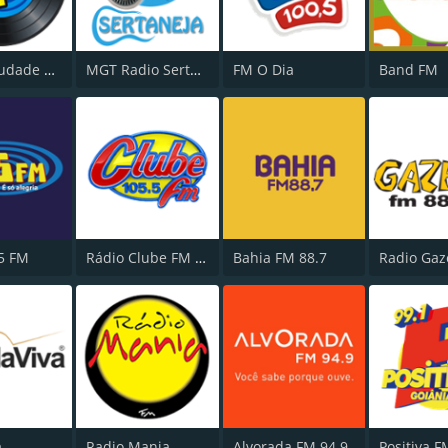
Rádio Saudade FM 100.7
MGT Radio Sertaneja
FM O Dia
Band FM
5 FM
Rádio Clube FM - Brasília 105.5
Bahia FM 88.7
Radio Gaz
a
Radio Mania
Alvorada FM 94.9
Positiva F