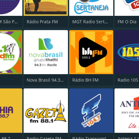
Nativa FM São Paulo
Rádio Prata FM
MGT Radio Sertaneja
FM O Dia
Nova Brasil 94.3 FM
Rádio BH FM
Radio 105
 88.7
Radio Gazeta FM
Rádio Transcontinental FM
Antena 1 