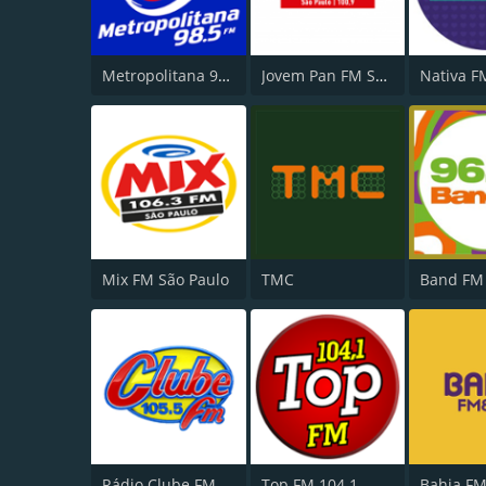
Metropolitana 98.5 FM
Jovem Pan FM São Paulo
Mix FM São Paulo
TMC
Band FM
Rádio Clube FM - Brasília 105.5
Top FM 104.1
Bahia FM