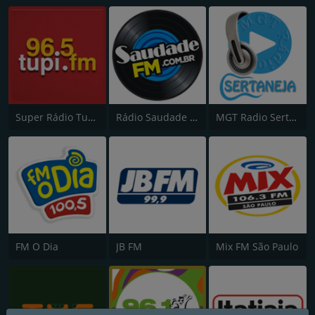
Super Rádio Tupi FM
Rádio Saudade FM 100.7
MGT Radio Sertaneja
FM O Dia
JB FM
Mix FM São Paulo