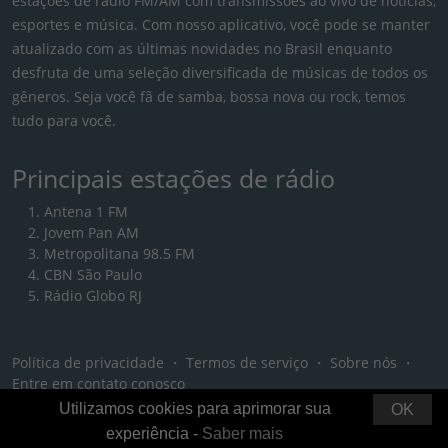
estações de rádio FM/AM com transmissões ao vivo de notícias,
esportes e música. Com nosso aplicativo, você pode se manter
atualizado com as últimas novidades no Brasil enquanto
desfruta de uma seleção diversificada de músicas de todos os
gêneros. Seja você fã de samba, bossa nova ou rock, temos
tudo para você.
Principais estações de rádio
Antena 1 FM
Jovem Pan AM
Metropolitana 98.5 FM
CBN São Paulo
Rádio Globo RJ
Política de privacidade
・
Termos de serviço
・
Sobre nós
・
Entre em contato conosco
Utilizamos cookies para aprimorar sua
OK
experiência -
Saber mais