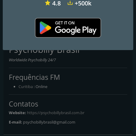
4.8
+500k
Gazeta FM
Rádio Itatiaia 1120 AM Ouro Preto
Rádio Educadora FM 91.7
Psychobilly Brasil
Worldwide Psychobilly 24/7
Frequências FM
Curitiba
: Online
Contatos
Website:
https://psychobillybrasil.com.br
E-mail:
psychobillybrasil@gmail.com