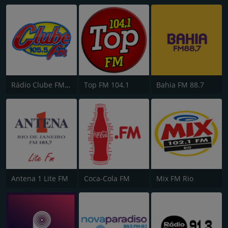
Rádio Clube FM - Brasília 105.5
Top FM 104.1
Bahia FM 88.7
Antena 1 Lite FM
Coca-Cola FM
Mix FM Rio