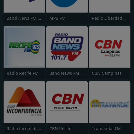
Band News FM - RJ
MPB FM
Rádio Liberdade FM
Rádio Recife FM
Band News FM - 101.7 Fortaleza
CBN Campinas
Rádio Inconfidência FM
CBN Recife
Tramandaí FM