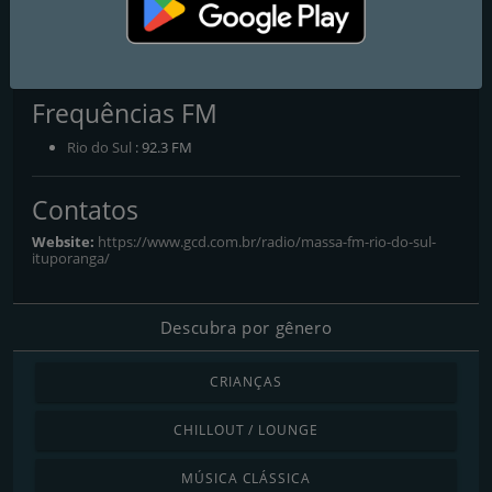
Massa FM Rio do Sul /
Ituporanga 92.3 FM
Frequências FM
Rio do Sul
: 92.3 FM
Contatos
Website:
https://www.gcd.com.br/radio/massa-fm-rio-do-sul-
ituporanga/
Descubra por gênero
CRIANÇAS
CHILLOUT / LOUNGE
MÚSICA CLÁSSICA