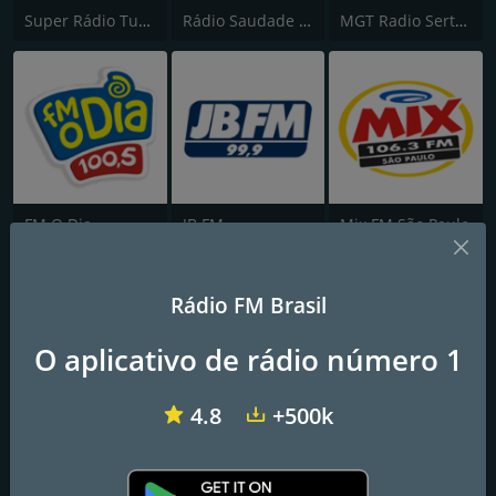
Super Rádio Tupi FM
Rádio Saudade FM 100.7
MGT Radio Sertaneja
FM O Dia
JB FM
Mix FM São Paulo
Rádio FM Brasil
O aplicativo de rádio número 1
4.8
+500k
TMC
Band FM
Rádio Itatiaia FM