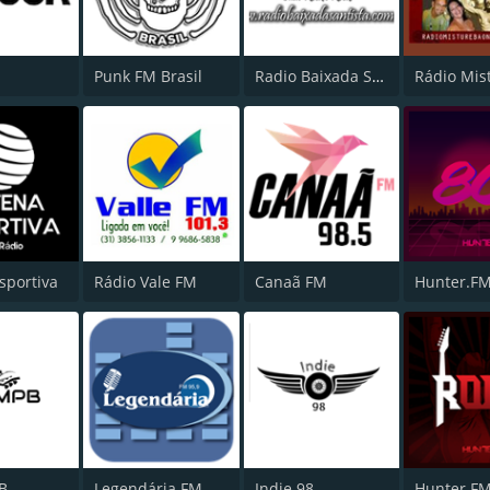
Punk FM Brasil
Radio Baixada Santista
sportiva
Rádio Vale FM
Canaã FM
Hunter.FM
B
Legendária FM
Indie 98
Hunter.FM