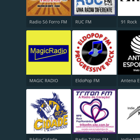
Radio Só Forro FM
RUC FM
91 Rock
MAGIC RADIO
EldoPop FM
Antena E
Rádio Cidade
Radio Triton FM
Indie MP