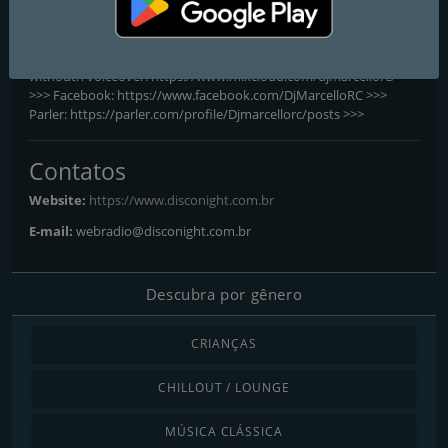
House, House, National Pop and Funk (melody) and of course a
lot of flashback. Links: YouTube
https://www.youtube.com/c/disconight >>> MixCloud - Audio
withouth voiceover. https://www.mixcloud.com/djmarcellorc/
>>> Facebook: https://www.facebook.com/DjMarcelloRC >>>
Parler: https://parler.com/profile/Djmarcellorc/posts >>>
Contatos
Website:
https://www.disconight.com.br
E-mail:
webradio@disconight.com.br
Descubra por gênero
CRIANÇAS
CHILLOUT / LOUNGE
MÚSICA CLÁSSICA