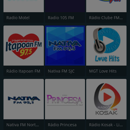
Radio Motel
Radio 105 FM
Rádio Clube FM - Brasília 105.5
Rádio Itapoan FM
Nativa FM SJC
MGT Love Hits
Nativa FM Norte do Paraná
Rádio Princesa
Rádio Kosak - Light