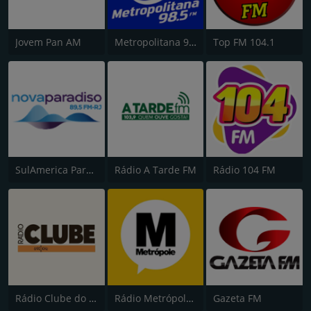
Jovem Pan AM
Metropolitana 98.5 FM
Top FM 104.1
SulAmerica Paradiso FM
Rádio A Tarde FM
Rádio 104 FM
Rádio Clube do Pará
Rádio Metrópole 101.3 FM
Gazeta FM