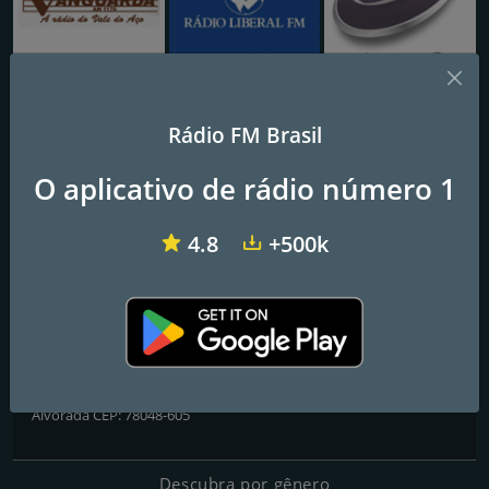
Vanguarda AM
Radio Liberal FM
Rádio T Curitiba
Rádio FM Brasil
Capital FM
O aplicativo de rádio número 1
Frequências FM
4.8
+500k
Cuiabá
: 101.9 FM
Contatos
Website:
https://capitalnoticia.com.br/
Endereço:
Rua Prof. Lídio Modesto da Silva, nº 1 – Bairro Jardim
Alvorada CEP: 78048-605
Descubra por gênero